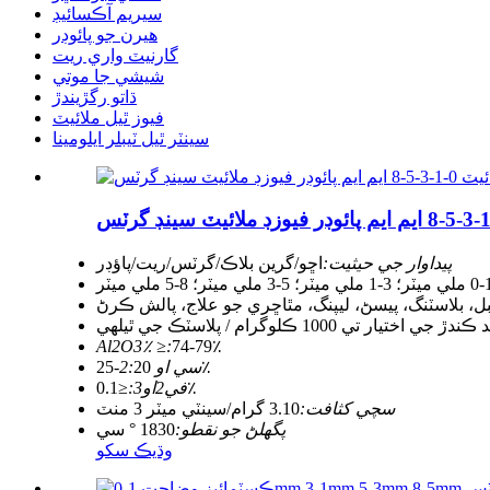
سيريم آڪسائيڊ
هيرن جو پائوڊر
گارنيٽ واري ريت
شيشي جا موتي
ڌاتو رگڙيندڙ
فيوز ٿيل ملائيٽ
سينٽر ٿيل ٽيبلر ايلومينا
پيداوار جي حيثيت:
اڇو/گرين بلاڪ/گرٽس/ريت/پاؤڊر
 ميٽر؛ 5-3 ملي ميٽر؛ 8-5 ملي ميٽر
، بلاسٽنگ، پيسڻ، ليپنگ، مٿاڇري جو علاج، پالش ڪرڻ
Al2O3٪ ≥:
74-79٪
20-25٪
سي او 2:
≤0.1٪
في2او3:
سچي کثافت:
3.10 گرام/سينٽي ميٽر 3 منٽ
پگھلڻ جو نقطو:
1830 ° سي
وڌيڪ سکو