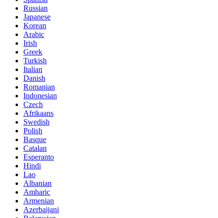
Russian
Japanese
Korean
Arabic
Irish
Greek
Turkish
Italian
Danish
Romanian
Indonesian
Czech
Afrikaans
Swedish
Polish
Basque
Catalan
Esperanto
Hindi
Lao
Albanian
Amharic
Armenian
Azerbaijani