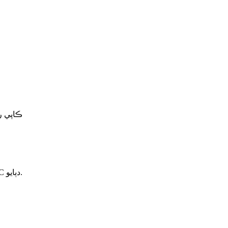
© ڪاپي رائيٽ - 2010-2
ڳولا ڪرڻ لاءِ انٽر يا بند ڪرڻ لاءِ ESC دٻايو.