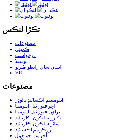
تڪڙا لنڪس
مصنوعات
ڪمپني
درخواست
وسيلا
اسان سان رابطو ڪريو
VR
مصنوعات
ايلومينيم آڪسائيڊ پائوڊر
اڇو فيوز ٿيل ايلومينا
براؤن فيوز ٿيل ايلومينا
ڪارو سلڪون ڪاربائيڊ
سائو سلڪون ڪاربائيڊ
زرڪونيم آڪسائيڊ
اخروٽ جو خول