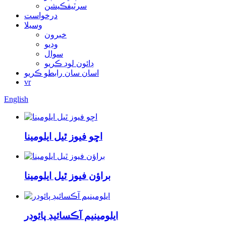
سرٽيفڪيشن
درخواست
وسيلا
خبرون
وڊيو
سوال
ڊائون لوڊ ڪريو
اسان سان رابطو ڪريو
vr
English
اڇو فيوز ٿيل ايلومينا
براؤن فيوز ٿيل ايلومينا
ايلومينيم آڪسائيڊ پائوڊر