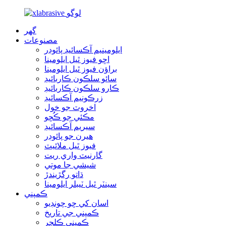
گھر
مصنوعات
ايلومينيم آڪسائيڊ پائوڊر
اڇو فيوز ٿيل ايلومينا
براؤن فيوز ٿيل ايلومينا
سائو سلڪون ڪاربائيڊ
ڪارو سلڪون ڪاربائيڊ
زرڪونيم آڪسائيڊ
اخروٽ جو خول
مڪئي جو ڪُڇو
سيريم آڪسائيڊ
هيرن جو پائوڊر
فيوز ٿيل ملائيٽ
گارنيٽ واري ريت
شيشي جا موتي
ڌاتو رگڙيندڙ
سينٽر ٿيل ٽيبلر ايلومينا
ڪمپني
اسان کي ڇو چونڊيو
ڪمپني جي تاريخ
ڪمپني ڪلچر