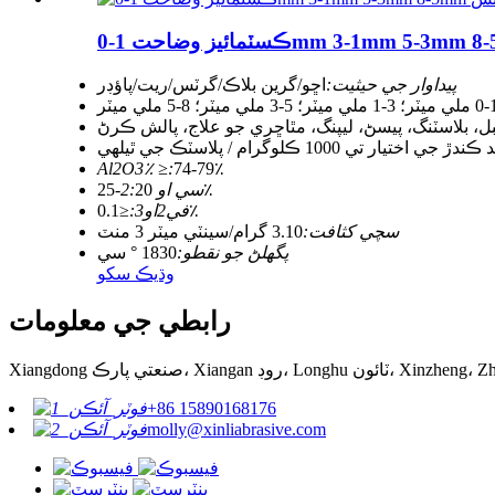
پيداوار جي حيثيت:
اڇو/گرين بلاڪ/گرٽس/ريت/پاؤڊر
 ميٽر؛ 5-3 ملي ميٽر؛ 8-5 ملي ميٽر
، بلاسٽنگ، پيسڻ، ليپنگ، مٿاڇري جو علاج، پالش ڪرڻ
Al2O3٪ ≥:
74-79٪
20-25٪
سي او 2:
≤0.1٪
في2او3:
سچي کثافت:
3.10 گرام/سينٽي ميٽر 3 منٽ
پگھلڻ جو نقطو:
1830 ° سي
وڌيڪ سکو
رابطي جي معلومات
+86 15890168176
molly@xinliabrasive.com