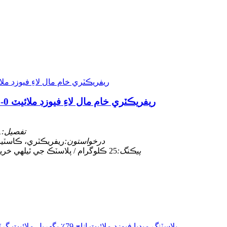
ريفريڪٽري خام مال لاءِ فيوزڊ ملائيٽ 0-1-3-5-8 ايم ايم پائوڊر فيوزڊ ملائيٽ سينڊ گرٽس
تفصيل:
1-0 ملي ميٽر؛ 3-1 ملي
درخواستون:
ريفريڪٽري، ڪاسٽيبل
پيڪنگ:
25 ڪلوگرام / پلاسٽڪ جي ٿيلهي خريد ڪندڙ جي اختيار تي 1000 ڪلوگرام / پلاسٽڪ جي ٿيلهي