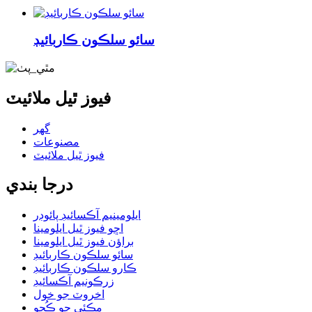
سائو سلڪون ڪاربائيڊ
فيوز ٿيل ملائيٽ
گھر
مصنوعات
فيوز ٿيل ملائيٽ
درجا بندي
ايلومينيم آڪسائيڊ پائوڊر
اڇو فيوز ٿيل ايلومينا
براؤن فيوز ٿيل ايلومينا
سائو سلڪون ڪاربائيڊ
ڪارو سلڪون ڪاربائيڊ
زرڪونيم آڪسائيڊ
اخروٽ جو خول
مڪئي جو ڪُڇو