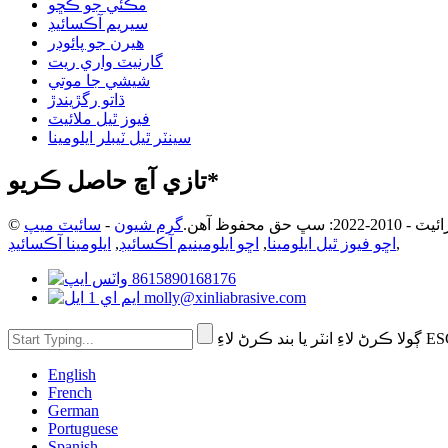
مڪئي جو ڪُڇو
سيريم آڪسائيڊ
هيرن جو پائوڊر
گارنيٽ واري ريت
شيشي جا موتي
ڌاتو رگڙيندڙ
فيوز ٿيل ملائيٽ
سينٽر ٿيل ٽيبلر ايلومينا
تازي آڇ حاصل ڪريو*
202: سڀ حق محفوظ آهن.
گرم شيون
-
سائيٽ ميپ
,
اڇو فيوز ٿيل ايلومينا
,
اڇو ايلومينيم آڪسائيڊ
,
ايلومينا آڪسائيڊ
8615890168176
molly@xinliabrasive.com
English
French
German
Portuguese
Spanish