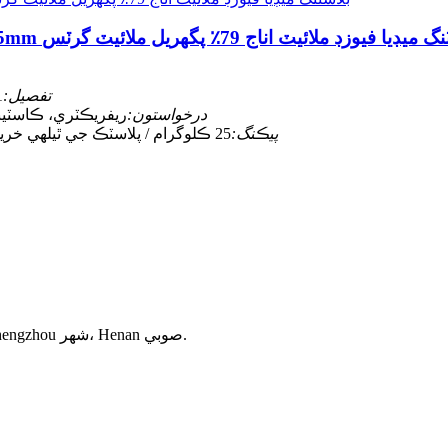
 1-0mm 3-1mm 5-3mm 8-5mm بلاسٽنگ ميڊيا فيوزڊ ملائيٽ اناج 79٪ پگھريل ملائيٽ گرٽس
تفصيل:
1-0 ملي ميٽر؛ 3-1 ملي
درخواستون:
ريفريڪٽري، ڪاسٽيبل
پيڪنگ:
25 ڪلوگرام / پلاسٽڪ جي ٿيلهي خريد ڪندڙ جي اختيار تي 1000 ڪلوگرام / پلاسٽڪ جي ٿيلهي
Xiangdong صنعتي پارڪ، Xiangan روڊ، Longhu ٽائون، Xinzheng، Zhengzhou شهر، Henan صوبي.